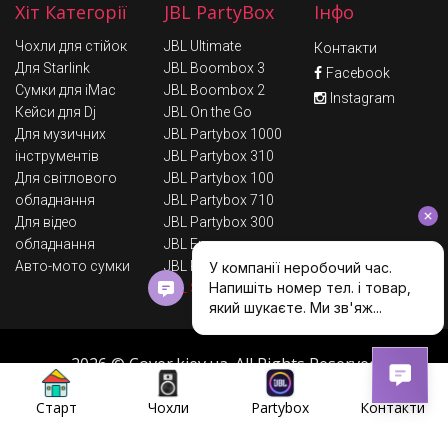
Хіт Категорії
JBL PartyBox
Інфо
Чохли для стійок
JBL Ultimate
Контакти
Для Starlink
JBL Boombox 3
Facebook
Сумки для iMac
JBL Boombox 2
Instagram
Кейси для Dj
JBL On the Go
Для музичних
JBL Partybox 1000
інструментів
JBL Partybox 310
Для світлового
JBL Partybox 100
обладнання
JBL Partybox 710
Для відео
JBL Partybox 300
обладнання
JBL Encore
Авто-мото сумки
JBL Partybox 110
JBL Stage 320
2026 © Сover.kiev.ua. All Rights Reserved
Умови обміну та повернення
Старт
Чохли
Partybox
Контакти