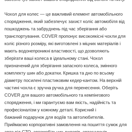
Чохол для колес — це важливий елемент автомобільного
спорядження, який забезпечує захист коліс автомобіля від
пошкоджень та забруднень під час зберігання або
транспортування. COVER пропонує високоякісні чохли для
коліс різного розміру, які виготовлені з міцних матеріалів і
мають водонепроникні властивості, що дозволяють
зберігати ваші колеса в ідеальному стані. Чохол
призначений для зберігання запасного колеса, змінного
комплекту шин або докатки. Кришка та дно по всьому
діаметру посилені пластиковим кедер-кантом. На верхній
частині чохла є зручна ручка для перенесення. Оберіть
COVER для вашого автомобільного та кемпінгового
спорядження, і ми гарантуємо вам якість, надійність та
професіоналізм у кожному деталі. Корисний і
бажаний подарунок для водіїв та автолюбителів.
Приймаємо корпоративні замовлення на пошиття сумок для
авто від СТО, автомобільних дилерів, автосалонів.