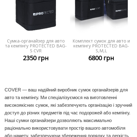
Сумка-органайзер для авто
Комплект сумок для авто и
та кемпінгу PROTECTED BAG-
кемпінгу PROTECTED BAG-
S CVR
S,M,L
2350
грн
6800
грн
COVER — ваш надійний виробник сумок органайзерів для
авто та кемпінгу. Ми спеціалізуємося на виготовленні
високоякісних сумок, які забезпечують організацію і зручний
доступ до різних предметів під час подорожей або кемпінгу.
Наші сумки органайзери дозволяють максимально
раціонально використовувати простір вашого автомобіля
або намету, забезпечуючи збереження порядку та легкість