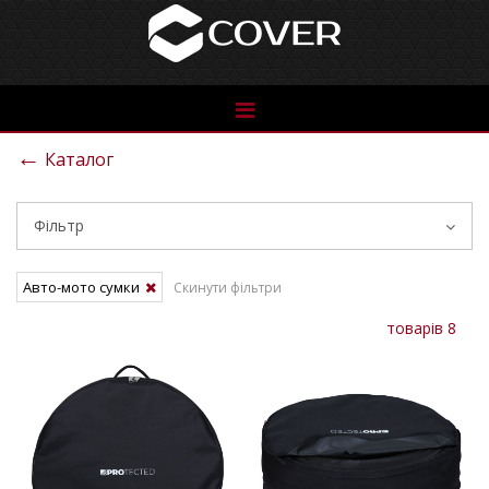
See
the
←
Каталог
catalog
Фільтр
Авто-мото сумки
Скинути фільтри
товарів 8