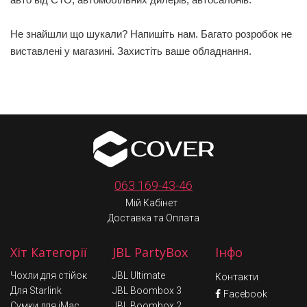
Не знайшли що шукали? Напишіть нам. Багато розробок не
виставлені у магазині. Захистіть ваше обладнання.
063 169-43-46
Мій Кабінет
Доставка та Оплата
Хіт Категорії
JBL PartyBox
Інфо
Чохли для стійок
JBL Ultimate
Контакти
Для Starlink
JBL Boombox 3
Facebook
Сумки для iMac
JBL Boombox 2