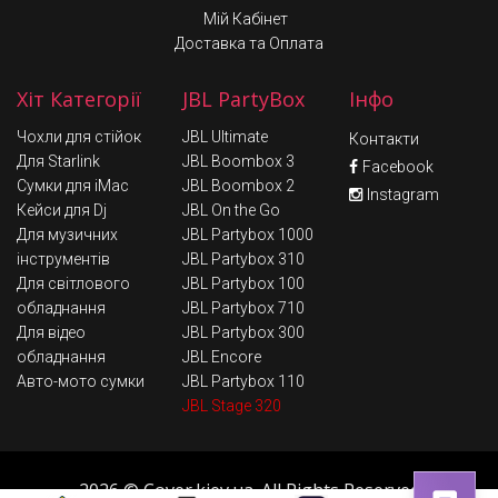
Мій Кабінет
Доставка та Оплата
Хіт Категорії
JBL PartyBox
Інфо
Чохли для стійок
JBL Ultimate
Контакти
Для Starlink
JBL Boombox 3
Facebook
Сумки для iMac
JBL Boombox 2
Instagram
Кейси для Dj
JBL On the Go
Для музичних
JBL Partybox 1000
інструментів
JBL Partybox 310
Для світлового
JBL Partybox 100
обладнання
JBL Partybox 710
Для відео
JBL Partybox 300
обладнання
JBL Encore
Авто-мото сумки
JBL Partybox 110
JBL Stage 320
2026 © Сover.kiev.ua. All Rights Reserved