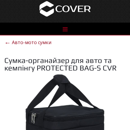
See
the
←
Авто-мото сумки
catalog
Сумка-органайзер для авто та
кемпінгу PROTECTED BAG-S CVR