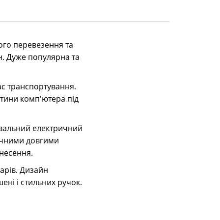
ого перевезення та
н. Дуже популярна та
ас транспортування.
тини комп'ютера під
нувальний електричний
бічними довгими
несення.
арів. Дизайн
шені і стильних ручок.