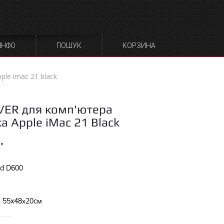
ЧОХЛИ ДЛЯ ФОТО
СУМКИ ДЛЯ ЗАРЯДНИ
ОБЛАДНАННЯ
ПРИСТРОЇВ
ІНФО
ПОШУК
КОРЗИНА
le imac 21 black
VER для комп'ютера
 Apple iMac 21 Black
"
rd D600
- 55x48х20cм