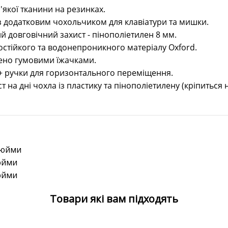
'якої тканини на резинках.
з додатковим чохольчиком для клавіатури та мишки.
 довговічний захист - пінополіетилен 8 мм.
остійкого та водонепроникного матеріалу Oxford.
ено гумовими їжачками.
+ ручки для горизонтального переміщення.
 на дні чохла із пластику та пінополіетилену (кріпиться 
дюйми
юйми
юйми
Товари які вам підходять