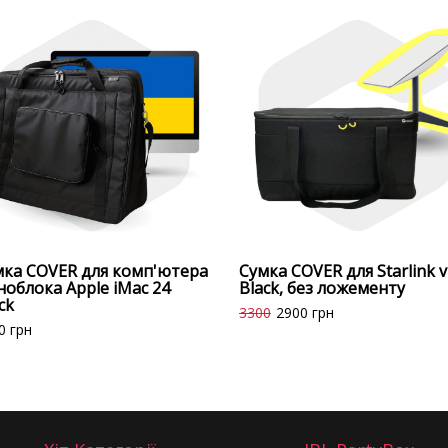
мка COVER для комп'ютера
Сумка COVER для Starlink v
облока Apple iMac 24
Black, без ложементу
ck
3300
2900
грн
0
грн