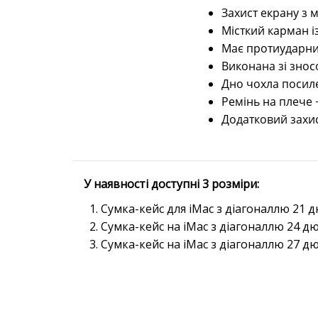
Захист екрану з м
Місткий карман і
Має протиударний
Виконана зі знос
Дно чохла посил
Ремінь на плече 
Додатковий захист
У наявності доступні 3 розміри:
Сумка-кейс для iMac з діагоналлю 21 
Сумка-кейс на iMac з діагоналлю 24 д
Сумка-кейс на iMac з діагоналлю 27 д