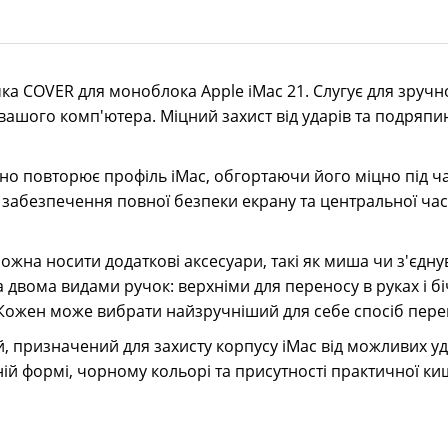
ка COVER для моноблока Apple iMac 21. Слугує для зручн
вашого комп'ютера. Міцний захист від ударів та подряпи
но повторює профіль iMac, обгортаючи його міцно під ч
 забезпечення повної безпеки екрану та центральної час
ожна носити додаткові аксесуари, такі як миша чи з'єд
 двома видами ручок: верхніми для переносу в руках і 
Кожен може вибрати найзручніший для себе спосіб пере
, призначений для захисту корпусу iMac від можливих уд
ній формі, чорному кольорі та присутності практичної ки