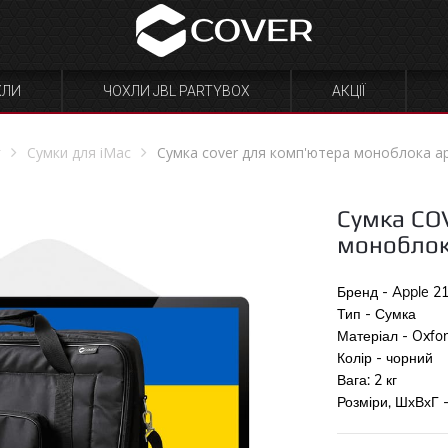
ХЛИ
ЧОХЛИ JBL PARTYBOX
АКЦІЇ
г
Сумки для iMac
Сумка cover для комп'ютера моноблока app
Сумка CO
моноблока
Бренд - Apple 21
Тип - Сумка
Матеріал - Oxfo
Колір - чорний
Вага: 2 кг
Розміри, ШхВхГ 