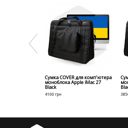
Сумка COVER для комп'ютера
Су
моноблока Apple iMac 27
мон
Black
Bla
4100
грн
385