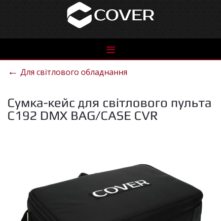
See
the
←
Для світлового обладнання
catalog
Сумка-кейс для світлового пульта
C192 DMX BAG/CASE СVR