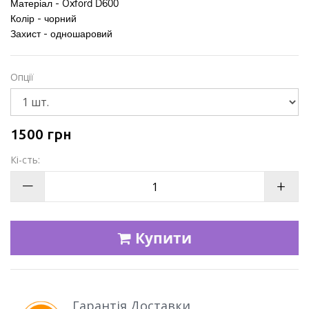
Матеріал - Oxford D600
Колір - чорний
Захист - одношаровий
Опції
1500
грн
Кі-сть:
—
+
Купити
Гарантія Доставки