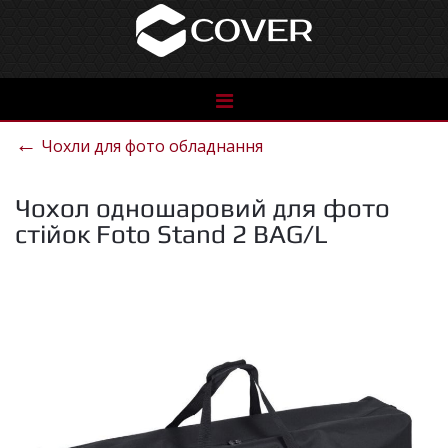
See
the
←
Чохли для фото обладнання
catalog
Чохол одношаровий для фото
стійок Foto Stand 2 BAG/L