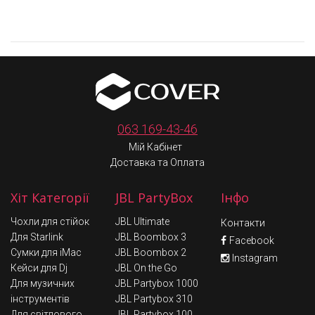
063 169-43-46
Мій Кабінет
Доставка та Оплата
Хіт Категорії
JBL PartyBox
Інфо
Чохли для стійок
JBL Ultimate
Контакти
Для Starlink
JBL Boombox 3
Facebook
Сумки для iMac
JBL Boombox 2
Instagram
Кейси для Dj
JBL On the Go
Для музичних
JBL Partybox 1000
інструментів
JBL Partybox 310
Для світлового
JBL Partybox 100