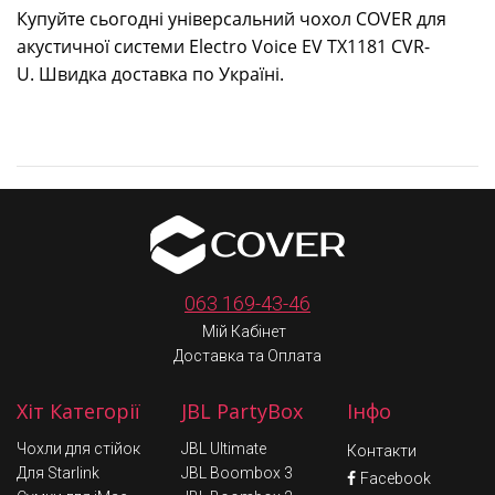
Купуйте сьогодні універсальний чохол COVER для
акустичної системи Electro Voice
EV TX1181 CVR-
U
. Швидка доставка по Україні.
063 169-43-46
Мій Кабінет
Доставка та Оплата
Хіт Категорії
JBL PartyBox
Інфо
Чохли для стійок
JBL Ultimate
Контакти
Для Starlink
JBL Boombox 3
Facebook