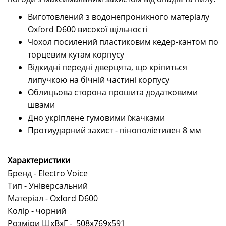
Виготовлений з водонепроникного матеріалу
Oxford D600 високої щільності
Чохол посилений пластиковим кедер-кантом по
торцевим кутам корпусу
Відкидні передні дверцята, що кріпиться
липучкою на бічній частині корпусу
Облицьова сторона прошита додатковими
швами
Дно укріплене гумовими їжачками
Протиударний захист - пінополіетилен 8 мм
Характеристики
Бренд - Electro Voice
Тип - Універсальний
Матеріал - Oxford D600
Колір - чорний
Розміри ШхВхГ - 508x769х591