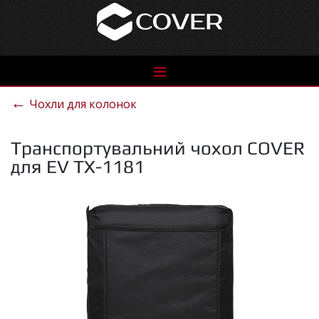
See
the
←
Чохли для колонок
catalog
Транспортувальний чохол COVER
для EV TX-1181