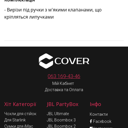
- Вирізи під ручки з м'якими клапанами, що
кріпляться липучками
063 169-43-46
Мій Кабінет
Доставка та Оплата
Хіт Категорії
JBL PartyBox
Інфо
Чохли для стійок
JBL Ultimate
Контакти
Для Starlink
JBL Boombox 3
Facebook
Сумки для iMac
JBL Boombox 2