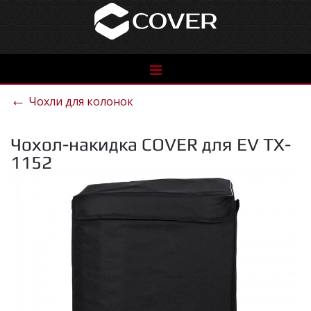
See
the
←
Чохли для колонок
catalog
Чохол-накидка COVER для EV TX-
1152