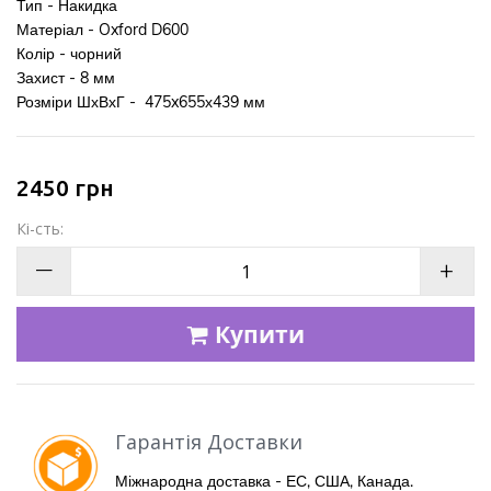
Тип - Накидка
Матеріал - Oxford D600
Колір - чорний
Захист - 8
мм
Р
озміри ШхВхГ - 475x655х439 мм
2450
грн
Кі-сть:
—
+
Купити
Гарантія Доставки
Міжнародна доставка - ЕС, США, Канада.