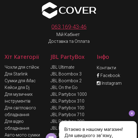
063 169-43-46
Мій Кабінет
Доставка та Оплата
Хіт Категорії
JBL PartyBox
Інфо
Чохли для стійок
JBL Ultimate
Контакти
Для Starlink
JBL Boombox 3
Facebook
Сумки для iMac
JBL Boombox 2
Instagram
Кейси для Dj
JBL On the Go
Для музичних
JBL Partybox 1000
інструментів
JBL Partybox 310
Для світлового
JBL Partybox 100
обладнання
JBL Partybox 710
Для відео
JBL Partybox 300
обладнання
JBL Encore
Авто-мото сумки
JBL Partybox 110