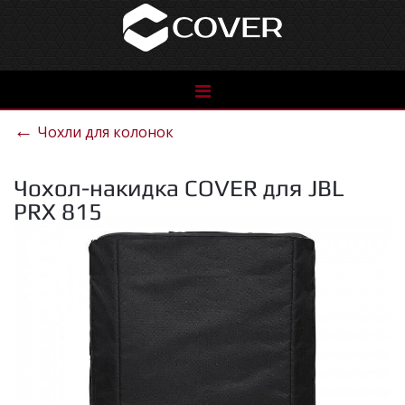
See
the
←
Чохли для колонок
catalog
Чохол-накидка COVER для JBL
PRX 815