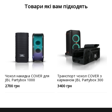
Товари які вам підходять
Чохол накидка COVER для
Транспорт чохол COVER з
Т
JBL Partybox 1000
карманом JBL Partybox 300
C
2700
грн
3400
грн
2