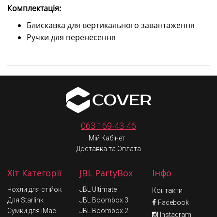
Комплектація:
Блискавка для вертикального завантаження
Ручки для перенесення
063 169-43-46
Мій Кабінет
Доставка та Оплата
Хіт Категорії
JBL PartyBox
Інфо
Чохли для стійок
JBL Ultimate
Контакти
Для Starlink
JBL Boombox 3
Facebook
Сумки для iMac
JBL Boombox 2
Instagram