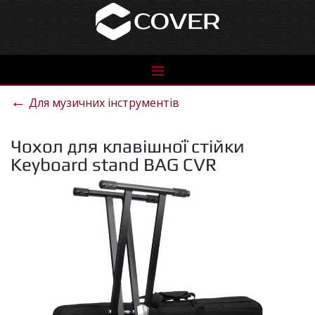
See
the
←
Для музичних інструментів
catalog
Чохол для клавішної стійки
Keyboard stand BAG CVR