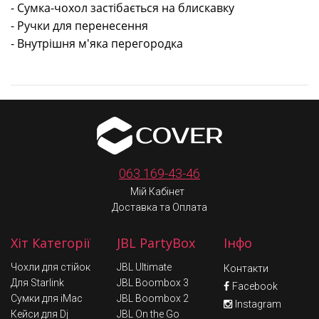
-
Сумка-чохол
застібається на блискавку
- Ручки для перенесення
- Внутрішня м'яка перегородка
063 169-43-46
Мій Кабінет
Доставка та Оплата
Хіт Категорії
JBL PartyBox
Інфо
Чохли для стійок
JBL Ultimate
Контакти
Для Starlink
JBL Boombox 3
Facebook
Сумки для iMac
JBL Boombox 2
Instagram
Кейси для Dj
JBL On the Go