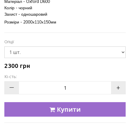
Матеріал - Oxford D600
Колір - чорний
Захист - одношаровий
Розміри - 2000х110х150мм
Опції
2300
грн
Кі-сть:
—
+
Купити