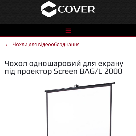
See
the
←
Чохли для відеообладнання
catalog
Чохол одношаровий для екрану
під проектор Screen BAG/L 2000