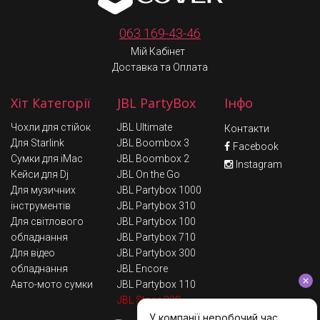
063 169-43-46
Мій Кабінет
Доставка та Оплата
Хіт Категорії
JBL PartyBox
Інфо
Чохли для стійок
JBL Ultimate
Контакти
Для Starlink
JBL Boombox 3
Facebook
Сумки для iMac
JBL Boombox 2
Instagram
Кейси для Dj
JBL On the Go
Для музичних
JBL Partybox 1000
інструментів
JBL Partybox 310
Для світлового
JBL Partybox 100
обладнання
JBL Partybox 710
Для відео
JBL Partybox 300
обладнання
JBL Encore
Авто-мото сумки
JBL Partybox 110
JBL Stage 320