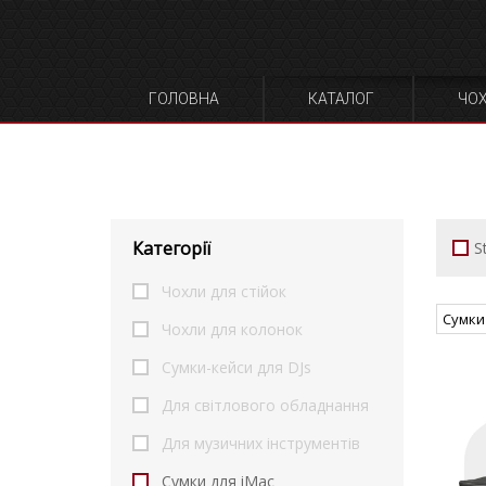
ГОЛОВНА
КАТАЛОГ
ЧО
Категорії
S
Чохли для стійок
Сумки 
Чохли для колонок
Сумки-кейси для DJs
Для світлового обладнання
Для музичних інструментів
Сумки для iMac