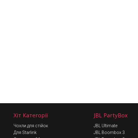
Хіт Категорії
JBL PartyBox
Чохли для стійок
JBL Ultimate
Для Starlink
JBL Boombox 3