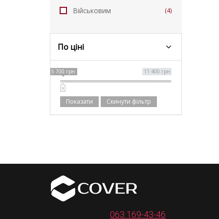
Військовим
(4)
По ціні
5 700 грн
11 400 грн
Скинути фільтр
063 169-43-46