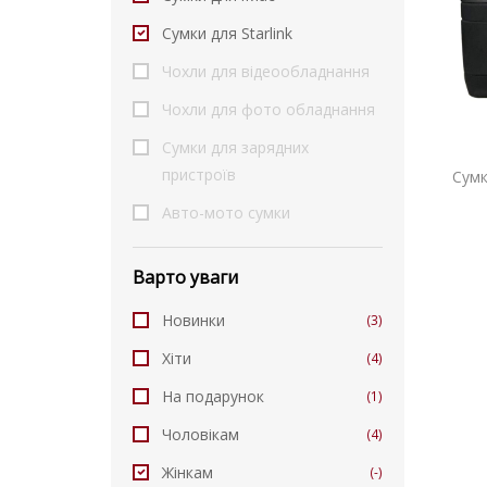
Сумки для Starlink
Чохли для відеообладнання
Чохли для фото обладнання
Сумки для зарядних
пристроїв
Сумк
Авто-мото сумки
Варто уваги
Новинки
(3)
Хіти
(4)
На подарунок
(1)
Чоловікам
(4)
Жінкам
(-)