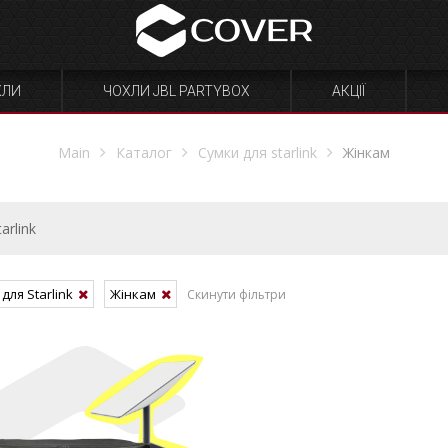
ХЛИ
ЧОХЛИ JBL PARTYBOX
АКЦІЇ
Main
Каталог
Сумки для starlink
Жінкам
tarlink
для Starlink
Жінкам
Скинути фільтри