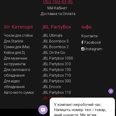
063 169-43-46
Мій Кабінет
Доставка та Оплата
Хіт Категорії
JBL PartyBox
Інфо
Чохли для стійок
JBL Ultimate
Контакти
Для Starlink
JBL Boombox 3
Facebook
Сумки для iMac
JBL Boombox 2
Instagram
Кейси для Dj
JBL On the Go
Для музичних
JBL Partybox 1000
інструментів
JBL Partybox 310
Для світлового
JBL Partybox 100
обладнання
JBL Partybox 710
Для відео
JBL Partybox 300
обладнання
JBL Encore
Авто-мото сумки
JBL Partybox 110
JBL Stage 320