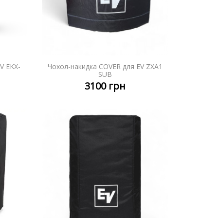
V EKX-
Чохол-накидка COVER для EV ZXA1
НІШЕ
ДЕТАЛЬНІШЕ
SUB
3100
грн