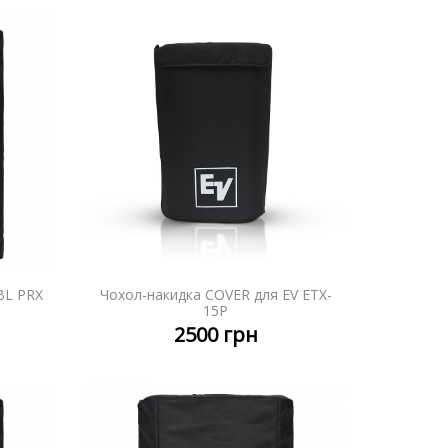
BL PRX
Чохол-накидка COVER для EV ETX-
НІШЕ
ДЕТАЛЬНІШЕ
15P
2500
грн