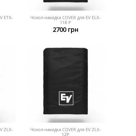
V ETX-
Чохол-накидка COVER для EV ELX-
НІШЕ
ДЕТАЛЬНІШЕ
118 P
2700
грн
V ZLX-
Чохол-накидка COVER для EV ZLX-
НІШЕ
ДЕТАЛЬНІШЕ
12P