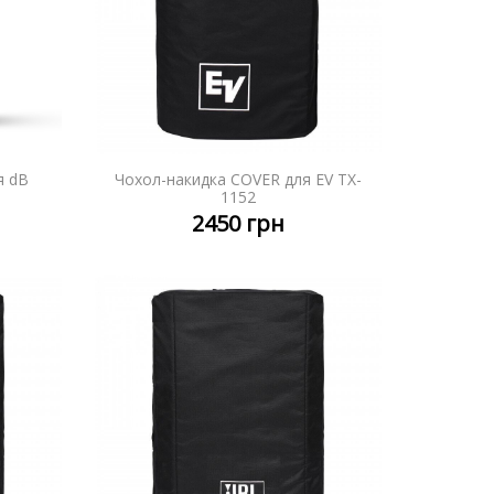
я dB
Чохол-накидка COVER для EV TX-
НІШЕ
ДЕТАЛЬНІШЕ
1152
2450
грн