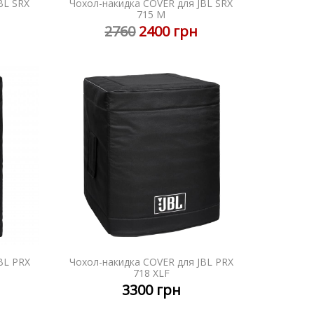
BL SRX
Чохол-накидка COVER для JBL SRX
НІШЕ
ДЕТАЛЬНІШЕ
715 M
2760
2400
грн
BL PRX
Чохол-накидка COVER для JBL PRX
НІШЕ
ДЕТАЛЬНІШЕ
718 XLF
3300
грн