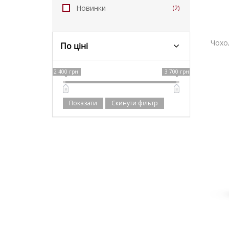
Новинки
(2)
Чохо
По ціні
2 400 грн
3 700 грн
 M
хол-накидка COVER для JBL SRX 715 M
Скинути фільтр