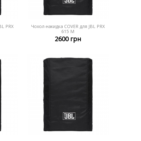
BL PRX
Чохол-накидка COVER для JBL PRX
НІШЕ
ДЕТАЛЬНІШЕ
615 M
2600
грн