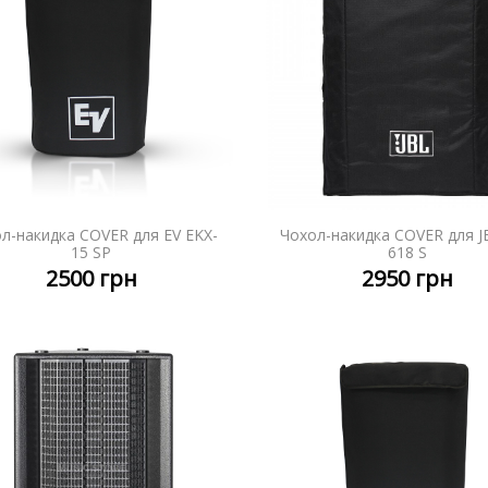
л-накидка COVER для EV EKX-
Чохол-накидка COVER для J
ДЕТАЛЬНІШЕ
ДЕТАЛЬ
15 SP
618 S
2500
грн
2950
грн