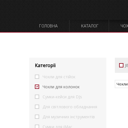
ГОЛОВНА
КАТАЛОГ
ЧО
Категорії
J
Чохли для стійок
Чохли
Чохли для колонок
gies IG3T
хол-накидка COVER для EV TX-1152
Сумки-кейси для DJs
Для світлового обладнання
Для музичних інструментів
Сумки для iMac