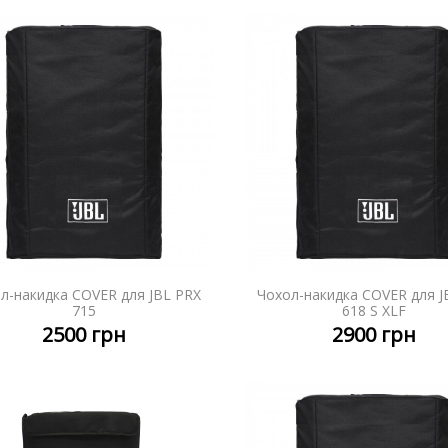
л-накидка COVER для JBL PRX
Чохол-накидка COVER для J
ДЕТАЛЬНІШЕ
ДЕТАЛЬ
715
618 S XLF
2500
грн
2900
грн