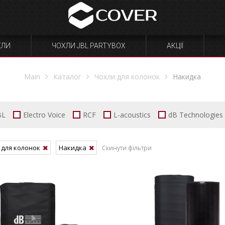
ХЛИ
ЧОХЛИ JBL PARTYBOX
АКЦІЇ
Main
Каталог
Чохли для колонок
Накидка
BL
Electro Voice
RCF
L-acoustics
dB Technologies
 для колонок
Накидка
Скинути фільтри